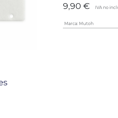
9,90
€
IVA no incl
Marca
:
Mutoh
es