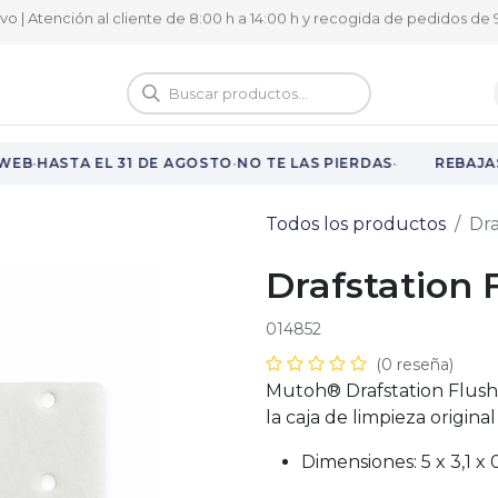
ivo | Atención al cliente de 8:00 h a 14:00 h y recogida de pedidos de 9
logo
Vuelta al cole
·
·
·
WEB
HASTA EL 31 DE AGOSTO
NO TE LAS PIERDAS
REBAJAS
Todos los productos
Dra
Drafstation 
014852
(0 reseña)
Mutoh® Drafstation Flush
la caja de limpieza origina
Dimensiones: 5 x 3,1 x 