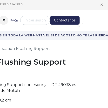
✕
:00 h a 14:00 h
Iniciar sesión
Contáctanos
FAQs
·
·
 EN TODA LA WEB
HASTA EL 31 DE AGOSTO
NO TE LAS PIERDAS
fstation Flushing Support
Flushing Support
ing Support con esponja – DF-49038 es
l de Mutoh.
0,2 cm