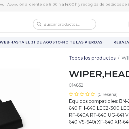
ivo | Atención al cliente de 8:00 h a 14:00 h y recogida de pedidos de 9
logo
Vuelta al cole
·
·
·
WEB
HASTA EL 31 DE AGOSTO
NO TE LAS PIERDAS
REBAJAS
Todos los productos
WI
WIPER,HEAD
014852
(0 reseña)
Equipos compatibles: BN
640 FH-640 LEC2-300 LE
RF-640A RT-640 UG-641 VS
640 VS-640i XF-640 XR-6