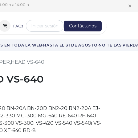
✕
:00 h a 14:00 h
Iniciar sesión
Contáctanos
FAQs
·
·
 EN TODA LA WEB
HASTA EL 31 DE AGOSTO
NO TE LAS PIERDAS
PER,HEAD VS-640
 VS-640
-20 BN-20A BN-20D BN2-20 BN2-20A EJ-
C2-330 MG-300 MG-640 RE-640 RF-640
-300 VS-300i VS-420 VS-540 VS-540i VS-
40 XT-640 BD-8