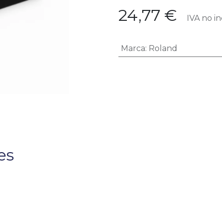
24,77
€
IVA no in
Marca
:
Roland
es