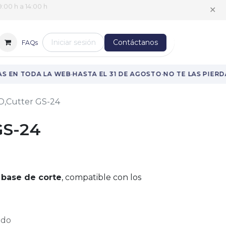
:00 h a 14:00 h
✕
Iniciar sesión
Contáctanos
FAQs
·
·
 EN TODA LA WEB
HASTA EL 31 DE AGOSTO
NO TE LAS PIERDA
D,Cutter GS-24
GS-24
a base de corte
, compatible con los
ido