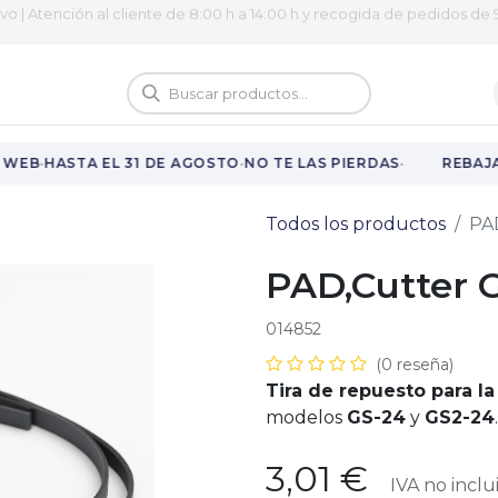
ivo | Atención al cliente de 8:00 h a 14:00 h y recogida de pedidos de 9
logo
Vuelta al cole
·
·
·
WEB
HASTA EL 31 DE AGOSTO
NO TE LAS PIERDAS
REBAJAS
Todos los productos
PA
PAD,Cutter 
014852
(0 reseña)
Tira de repuesto para l
modelos
GS-24
y
GS2-24
.
3,01
€
IVA no inclu