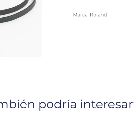
Marca
:
Roland
bién podría interesart