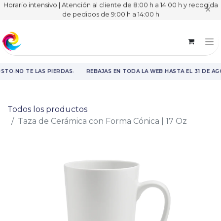
Horario intensivo | Atención al cliente de 8:00 h a 14:00 h y recogida
✕
de pedidos de 9:00 h a 14:00 h
·
·
·
OSTO
NO TE LAS PIERDAS
REBAJAS EN TODA LA WEB
HASTA EL 31 DE A
Rebajas en toda la web hasta el 31 de agosto.
Todos los productos
Taza de Cerámica con Forma Cónica | 17 Oz