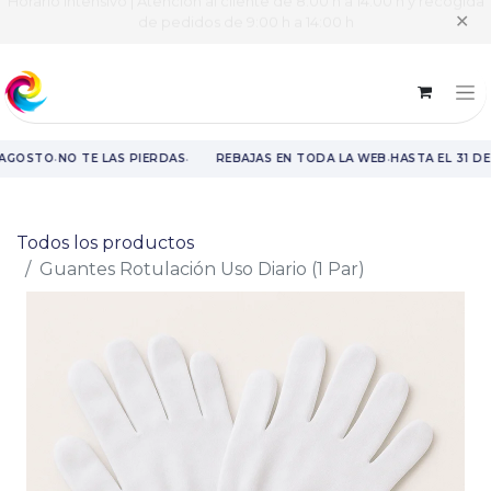
Horario intensivo | Atención al cliente de 8:00 h a 14:00 h y recogida
✕
de pedidos de 9:00 h a 14:00 h
·
·
·
 AGOSTO
NO TE LAS PIERDAS
REBAJAS EN TODA LA WEB
HASTA EL 31 DE
Rebajas en toda la web hasta el 31 de agosto.
Todos los productos
Guantes Rotulación Uso Diario (1 Par)