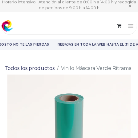
Horario intensivo | Atención al cliente de 8:00 h a 14:00 h y recogida
✕
de pedidos de 9:00 h a 14:00 h
·
·
·
AGOSTO
NO TE LAS PIERDAS
REBAJAS EN TODA LA WEB
HASTA EL 31 DE 
Rebajas en toda la web hasta el 31 de agosto.
Todos los productos
Vinilo Máscara Verde Ritrama