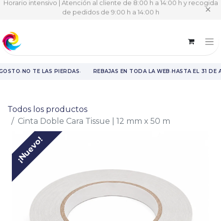
Horario intensivo | Atención al cliente de 8:00 h a 14:00 h y recogida
✕
de pedidos de 9:00 h a 14:00 h
·
·
·
AGOSTO
NO TE LAS PIERDAS
REBAJAS EN TODA LA WEB
HASTA EL 31 DE 
Rebajas en toda la web hasta el 31 de agosto.
Todos los productos
Cinta Doble Cara Tissue | 12 mm x 50 m
¡Nuevo!