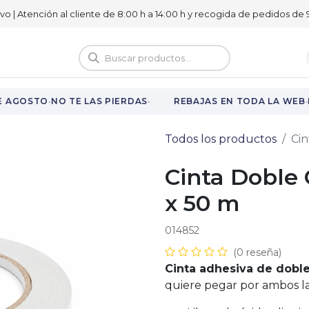
ivo | Atención al cliente de 8:00 h a 14:00 h y recogida de pedidos de 9
logo
Vuelta al cole
·
·
·
E AGOSTO
NO TE LAS PIERDAS
REBAJAS EN TODA LA WEB
H
Todos los productos
Cin
Cinta Doble 
x 50 m
014852
(0 reseña)
Cinta adhesiva de doble
quiere pegar por ambos l