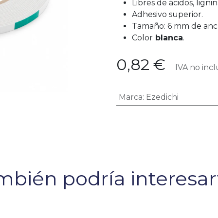
Libres de ácidos, ligni
Adhesivo superior.
Tamaño: 6 mm de anch
Color
blanca
.
0,82
€
IVA no incl
Marca
:
Ezedichi
bién podría interesart