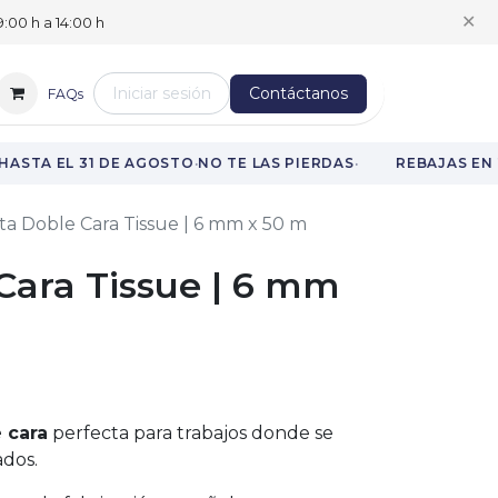
✕
:00 h a 14:00 h
Iniciar sesión
Contáctanos
FAQs
·
·
ASTA EL 31 DE AGOSTO
NO TE LAS PIERDAS
REBAJAS EN 
ta Doble Cara Tissue | 6 mm x 50 m
Cara Tissue | 6 mm
 cara
perfecta para trabajos donde se
ados.