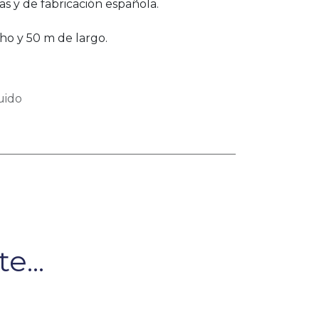
nas y de fabricación española.
o y 50 m de largo.
uido
e...