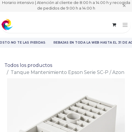
Horario intensivo | Atención al cliente de 8:00 h a 14:00 h y recogida
✕
de pedidos de 9:00 h a 14:00 h
·
·
·
GOSTO
NO TE LAS PIERDAS
REBAJAS EN TODA LA WEB
HASTA EL 31 DE A
Rebajas en toda la web hasta el 31 de agosto.
Todos los productos
Tanque Mantenimiento Epson Serie SC-P / Azon