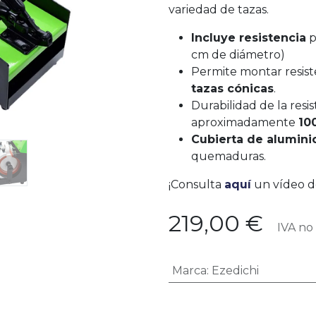
variedad de tazas.
Incluye resistencia
p
cm de diámetro)
Permite montar resis
tazas cónicas
.
Durabilidad de la resi
aproximadamente
10
Cubierta de alumini
quemaduras.
¡Consulta
aquí
un vídeo d
219,00
€
IVA no 
Marca
:
Ezedichi