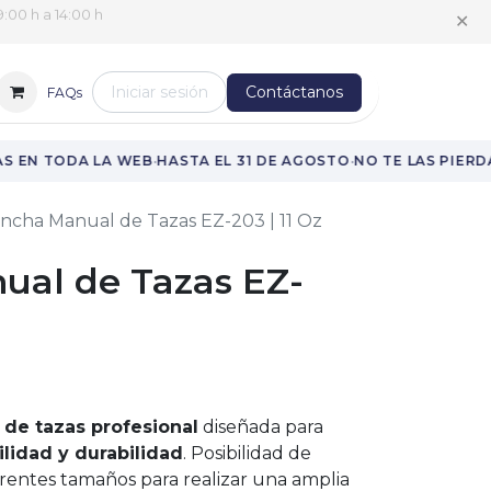
✕
:00 h a 14:00 h
Iniciar sesión
Contáctanos
FAQs
·
·
 EN TODA LA WEB
HASTA EL 31 DE AGOSTO
NO TE LAS PIERDA
ncha Manual de Tazas EZ-203 | 11 Oz
ual de Tazas EZ-
 de tazas profesional
diseñada para
lidad y durabilidad
. Posibilidad de
iferentes tamaños para realizar una amplia