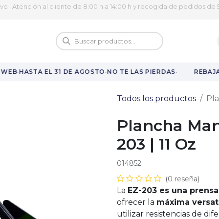
ivo | Atención al cliente de 8:00 h a 14:00 h y recogida de pedidos de 9
logo
Vuelta al cole
·
·
·
WEB
HASTA EL 31 DE AGOSTO
NO TE LAS PIERDAS
REBAJAS
Todos los productos
Pla
Plancha Man
203 | 11 Oz
014852
(0 reseña)
La
EZ-203 es una prensa
ofrecer la
máxima versati
utilizar resistencias de d