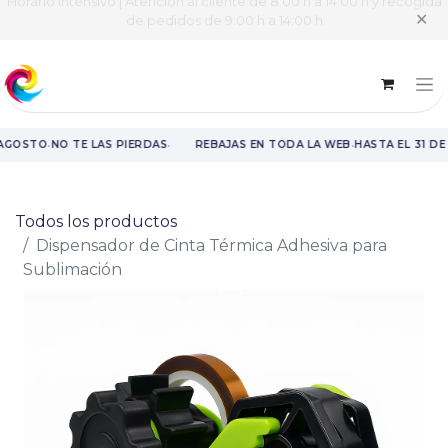
Horario intensivo | Atención al cliente de 8:00 h a 14:00 h y recogida
✕
de pedidos de 9:00 h a 14:00 h
·
·
·
 AGOSTO
NO TE LAS PIERDAS
REBAJAS EN TODA LA WEB
HASTA EL 31 DE
Rebajas en toda la web hasta el 31 de agosto.
Todos los productos
Dispensador de Cinta Térmica Adhesiva para
Sublimación