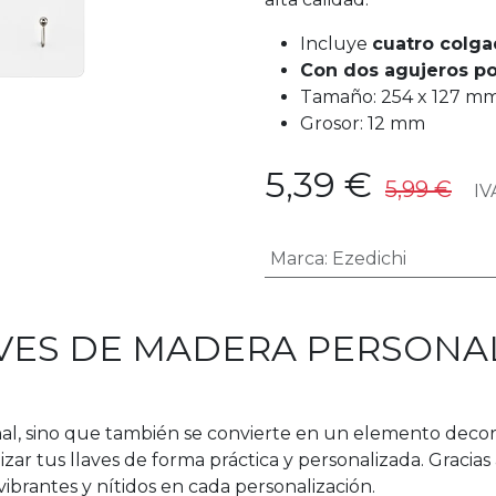
Incluye
cuatro colga
Con dos agujeros po
Tamaño: 254 x 127 mm
Grosor: 12 mm
5,39
€
5,99
€
IVA
Marca
:
Ezedichi
VES DE MADERA PERSONA
al, sino que también se convierte en un elemento decorati
r tus llaves de forma práctica y personalizada. Gracias 
 vibrantes y nítidos en cada personalización.