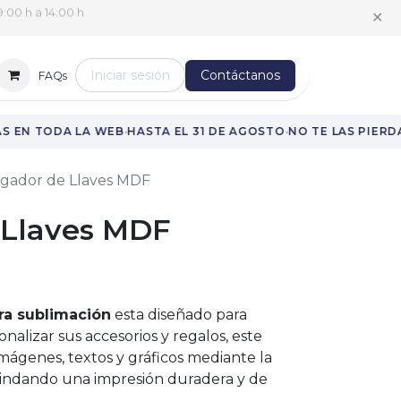
✕
:00 h a 14:00 h
Iniciar sesión
Contáctanos
FAQs
·
·
 EN TODA LA WEB
HASTA EL 31 DE AGOSTO
NO TE LAS PIERDA
lgador de Llaves MDF
 Llaves MDF
ra sublimación
esta diseñado para
alizar sus accesorios y regalos, este
mágenes, textos y gráficos mediante la
rindando una impresión duradera y de