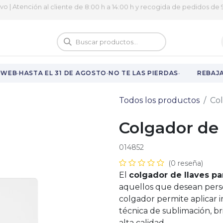
ivo | Atención al cliente de 8:00 h a 14:00 h y recogida de pedidos de 9
logo
Vuelta al cole
·
·
·
WEB
HASTA EL 31 DE AGOSTO
NO TE LAS PIERDAS
REBAJAS
Todos los productos
Co
Colgador de
014852
(0 reseña)
El
colgador de llaves pa
aquellos que desean person
colgador permite aplicar i
técnica de sublimación, b
alta calidad.