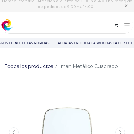
Horario intensivo | Atención al cliente de 8:00 h a 14:00 h y recogida
✕
de pedidos de 9:00 h a 14:00 h
·
·
·
 AGOSTO
NO TE LAS PIERDAS
REBAJAS EN TODA LA WEB
HASTA EL 31 DE
Rebajas en toda la web hasta el 31 de agosto.
Todos los productos
Imán Metálico Cuadrado