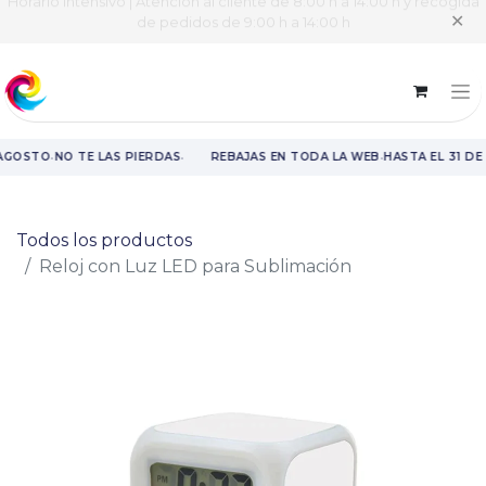
Horario intensivo | Atención al cliente de 8:00 h a 14:00 h y recogida
✕
de pedidos de 9:00 h a 14:00 h
·
·
·
 AGOSTO
NO TE LAS PIERDAS
REBAJAS EN TODA LA WEB
HASTA EL 31 DE
Rebajas en toda la web hasta el 31 de agosto.
Todos los productos
Reloj con Luz LED para Sublimación