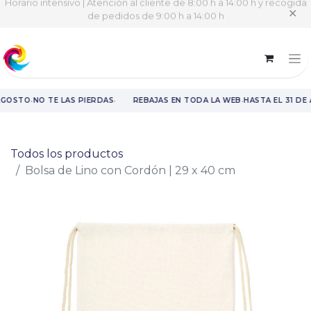
Horario intensivo | Atención al cliente de 8:00 h a 14:00 h y recogida
✕
de pedidos de 9:00 h a 14:00 h
·
·
·
AGOSTO
NO TE LAS PIERDAS
REBAJAS EN TODA LA WEB
HASTA EL 31 DE
Rebajas en toda la web hasta el 31 de agosto.
Todos los productos
Bolsa de Lino con Cordón | 29 x 40 cm