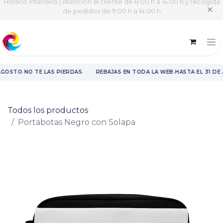
Horario intensivo | Atención al cliente de 8:00 h a 14:00 h y recogida
✕
de pedidos de 9:00 h a 14:00 h
·
·
·
AGOSTO
NO TE LAS PIERDAS
REBAJAS EN TODA LA WEB
HASTA EL 31 DE
Rebajas en toda la web hasta el 31 de agosto.
Todos los productos
Portabotas Negro con Solapa