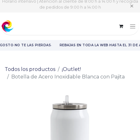
Horario intensivo | Atención al cliente de 8:00 h a 14:00 h y recogida
✕
de pedidos de 9:00 h a 14:00 h
·
·
·
AGOSTO
NO TE LAS PIERDAS
REBAJAS EN TODA LA WEB
HASTA EL 31 DE
Rebajas en toda la web hasta el 31 de agosto.
Todos los productos
¡Outlet!
Botella de Acero Inoxidable Blanca con Pajita