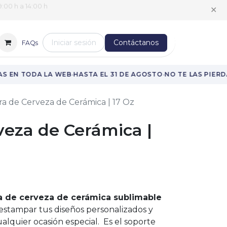
:00 h a 14:00 h
✕
Iniciar sesión
Contáctanos
FAQs
·
·
S EN TODA LA WEB
HASTA EL 31 DE AGOSTO
NO TE LAS PIERDA
ra de Cerveza de Cerámica | 17 Oz
veza de Cerámica |
ra de cerveza de cerámica sublimable
estampar tus diseños personalizados y
ualquier ocasión especial. Es el soporte