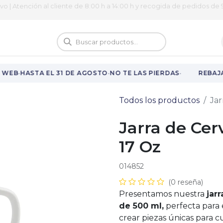
ivo | Atención al cliente de 8:00 h a 14:00 h y recogida de pedidos de 9
logo
Vuelta al cole
·
·
·
WEB
HASTA EL 31 DE AGOSTO
NO TE LAS PIERDAS
REBAJA
Todos los productos
Jar
Jarra de Cer
17 Oz
014852
(0 reseña)
Presentamos nuestra
jar
de 500 ml,
perfecta para 
crear piezas únicas para c