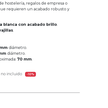
de hostelería, regalos de empresa o
 que requieren un acabado robusto y
a blanca con acabado brillo
.
ajillas
.
 mm
diámetro.
 mm
diámetro.
roximada:
70 mm
.
no incluido
-10%