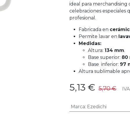
ideal para merchandising 
celebraciones especiales
profesional.
Fabricada en
cerámic
Permite lavar en
lavav
Medidas:
Altura:
134 mm
.
Base superior:
80
Base inferior:
97
Altura sublimable ap
5,13
€
5,70
€
IVA 
Marca
:
Ezedichi