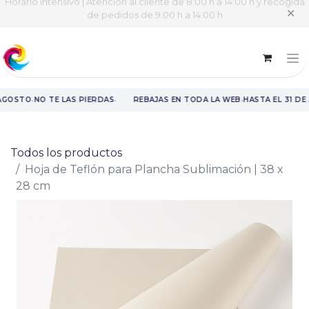
Horario intensivo | Atención al cliente de 8:00 h a 14:00 h y recogida
✕
de pedidos de 9:00 h a 14:00 h
·
·
·
AGOSTO
NO TE LAS PIERDAS
REBAJAS EN TODA LA WEB
HASTA EL 31 DE
Rebajas en toda la web hasta el 31 de agosto.
Todos los productos
Hoja de Teflón para Plancha Sublimación | 38 x
28 cm