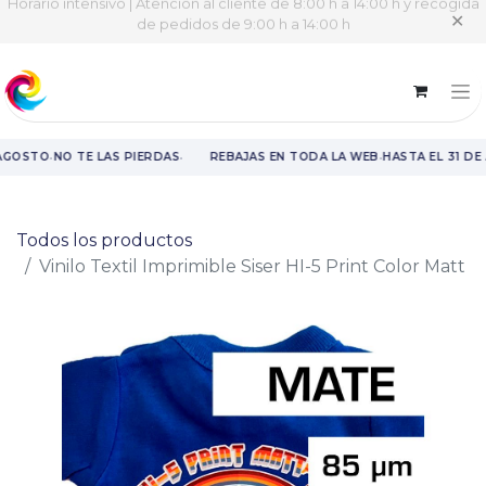
Horario intensivo | Atención al cliente de 8:00 h a 14:00 h y recogida
✕
de pedidos de 9:00 h a 14:00 h
·
·
·
AGOSTO
NO TE LAS PIERDAS
REBAJAS EN TODA LA WEB
HASTA EL 31 DE
Rebajas en toda la web hasta el 31 de agosto.
Todos los productos
Vinilo Textil Imprimible Siser HI-5 Print Color Matt