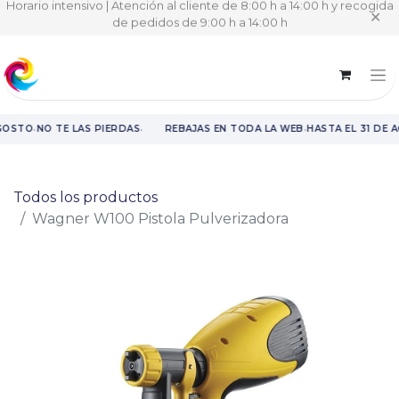
Horario intensivo | Atención al cliente de 8:00 h a 14:00 h y recogida
✕
de pedidos de 9:00 h a 14:00 h
·
·
·
GOSTO
NO TE LAS PIERDAS
REBAJAS EN TODA LA WEB
HASTA EL 31 DE 
Rebajas en toda la web hasta el 31 de agosto.
Todos los productos
Wagner W100 Pistola Pulverizadora