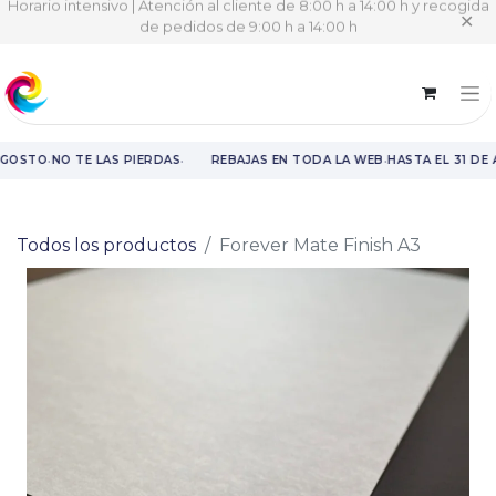
Horario intensivo | Atención al cliente de 8:00 h a 14:00 h y recogida
✕
de pedidos de 9:00 h a 14:00 h
·
·
·
AGOSTO
NO TE LAS PIERDAS
REBAJAS EN TODA LA WEB
HASTA EL 31 DE 
Rebajas en toda la web hasta el 31 de agosto.
Todos los productos
Forever Mate Finish A3