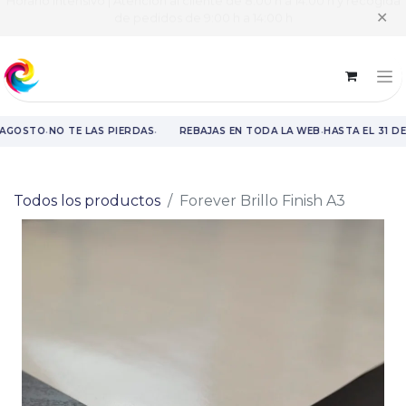
Horario intensivo | Atención al cliente de 8:00 h a 14:00 h y recogida
✕
de pedidos de 9:00 h a 14:00 h
·
·
·
 AGOSTO
NO TE LAS PIERDAS
REBAJAS EN TODA LA WEB
HASTA EL 31 D
Rebajas en toda la web hasta el 31 de agosto.
Todos los productos
Forever Brillo Finish A3