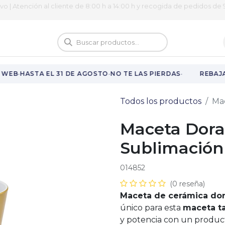
ivo | Atención al cliente de 8:00 h a 14:00 h y recogida de pedidos de 9
logo
Vuelta al cole
·
·
·
WEB
HASTA EL 31 DE AGOSTO
NO TE LAS PIERDAS
REBAJAS
Todos los productos
Ma
Maceta Dora
Sublimación
014852
(0 reseña)
Maceta de cerámica dor
único para esta
maceta t
y potencia con un produc