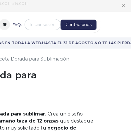
:00 h a 14:00 h
✕
Iniciar sesión
Contáctanos
FAQs
·
·
 EN TODA LA WEB
HASTA EL 31 DE AGOSTO
NO TE LAS PIERDA
ceta Dorada para Sublimación
da para
ada para sublimar.
Crea un diseño
amaño taza de 12 onzas
que destaque
to muy solicitado tu
negocio de