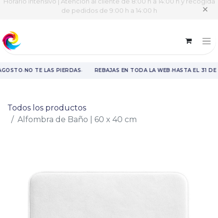
Horario intensivo | Atención al cliente de 8:00 h a 14:00 h y recogida
✕
de pedidos de 9:00 h a 14:00 h
·
·
·
 AGOSTO
NO TE LAS PIERDAS
REBAJAS EN TODA LA WEB
HASTA EL 31 DE
Rebajas en toda la web hasta el 31 de agosto.
Todos los productos
Alfombra de Baño | 60 x 40 cm