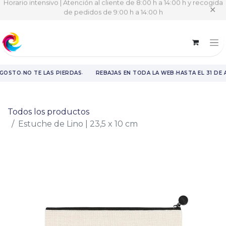
Horario intensivo | Atención al cliente de 8:00 h a 14:00 h y recogida
✕
de pedidos de 9:00 h a 14:00 h
·
·
·
AGOSTO
NO TE LAS PIERDAS
REBAJAS EN TODA LA WEB
HASTA EL 31 DE
Rebajas en toda la web hasta el 31 de agosto.
Todos los productos
Estuche de Lino | 23,5 x 10 cm