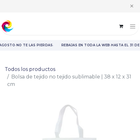
Horario intensivo | Atención al cliente de 8:00 h a 14:00 h y recogida
✕
de pedidos de 9:00 h a 14:00 h
·
·
·
 AGOSTO
NO TE LAS PIERDAS
REBAJAS EN TODA LA WEB
HASTA EL 31 D
Rebajas en toda la web hasta el 31 de agosto.
Todos los productos
Bolsa de tejido no tejido sublimable | 38 x 12 x 31
cm