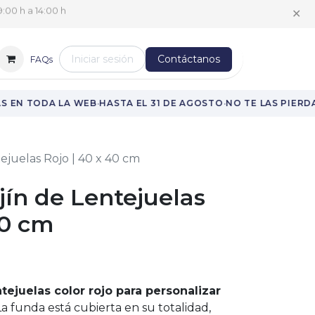
✕
:00 h a 14:00 h
Iniciar sesión
Contáctanos
FAQs
·
·
 EN TODA LA WEB
HASTA EL 31 DE AGOSTO
NO TE LAS PIERDA
ejuelas Rojo | 40 x 40 cm
ín de Lentejuelas
40 cm
tejuelas color rojo para personalizar
a funda está cubierta en su totalidad,