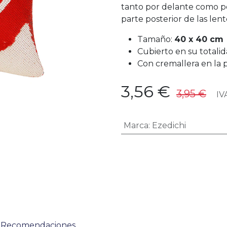
tanto por delante como por
parte posterior de las lent
Tamaño:
40 x 40 cm
Cubierto en su totali
Con cremallera en la p
3,56
€
3,95
€
IVA
Marca
:
Ezedichi
Recomendaciones