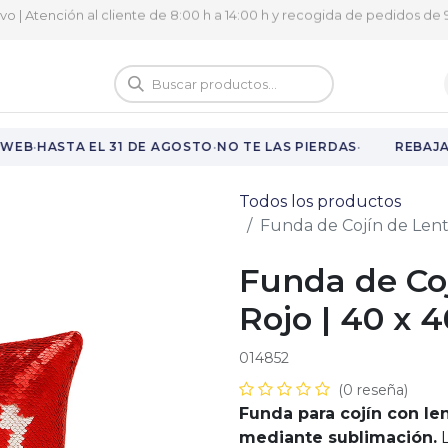
ivo | Atención al cliente de 8:00 h a 14:00 h y recogida de pedidos de 9
logo
Vuelta al cole
·
·
·
WEB
HASTA EL 31 DE AGOSTO
NO TE LAS PIERDAS
REBAJAS
Todos los productos
Funda de Cojín de Lent
Funda de Coj
Rojo | 40 x 
014852
(0 reseña)
Funda para cojín con len
mediante sublimación.
L