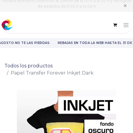
Horario intensivo | Atención al cliente de 8:00 h a 14:00 h y recogida
✕
de pedidos de 9:00 h a 14:00 h
·
·
·
 AGOSTO
NO TE LAS PIERDAS
REBAJAS EN TODA LA WEB
HASTA EL 31 DE
Rebajas en toda la web hasta el 31 de agosto.
Todos los productos
Papel Transfer Forever Inkjet Dark