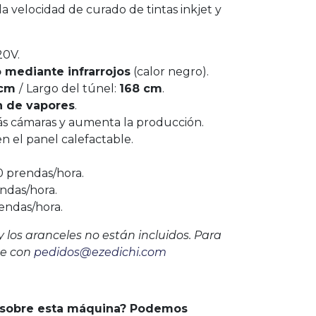
a velocidad de curado de tintas inkjet y
20V.
 mediante infrarrojos
(calor negro).
 cm
/
Largo del túnel:
168 cm
.
n de vapores
.
ás cámaras y aumenta la producción.
n el panel calefactable.
40 prendas/hora.
endas/hora.
rendas/hora.
y los aranceles no están incluidos. Para
te con
pedidos@ezedichi.com
 sobre esta máquina? Podemos