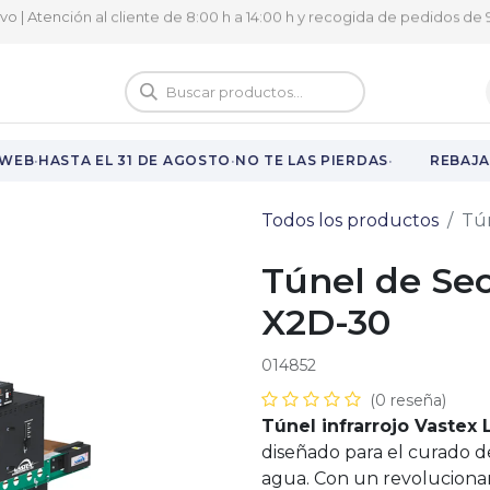
ivo | Atención al cliente de 8:00 h a 14:00 h y recogida de pedidos de 9
logo
Vuelta al cole
·
·
·
WEB
HASTA EL 31 DE AGOSTO
NO TE LAS PIERDAS
REBAJAS
Todos los productos
Tún
Túnel de Sec
X2D-30
014852
(0 reseña)
Túnel infrarrojo Vastex 
diseñado para el curado d
agua. Con un revolucionari