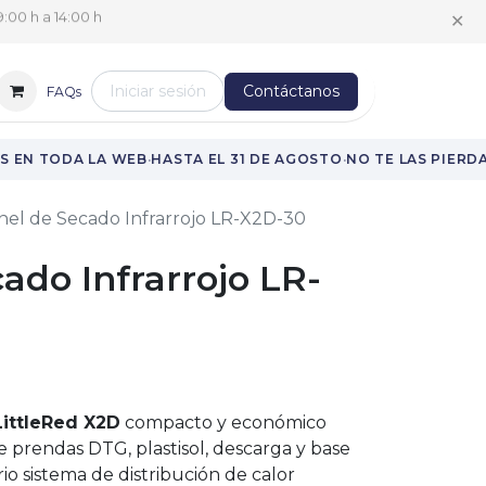
✕
:00 h a 14:00 h
Iniciar sesión
Contáctanos
FAQs
·
·
 EN TODA LA WEB
HASTA EL 31 DE AGOSTO
NO TE LAS PIERDA
el de Secado Infrarrojo LR-X2D-30
ado Infrarrojo LR-
LittleRed X2D
compacto y económico
e prendas DTG, plastisol, descarga y base
o sistema de distribución de calor