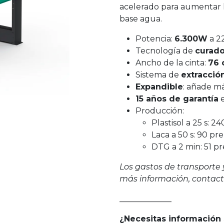
acelerado para aumentar l
base agua.
Potencia:
6.300W
a 2
Tecnología de
curado
Ancho de la cinta:
76
Sistema de
extracció
Expandible
: añade m
15 años de garantía
e
Producción:
Plastisol a 25 s: 2
Laca a 50 s: 90 pr
DTG a 2 min: 51 p
Los gastos de transporte 
más información, contac
_____________
¿Necesitas información