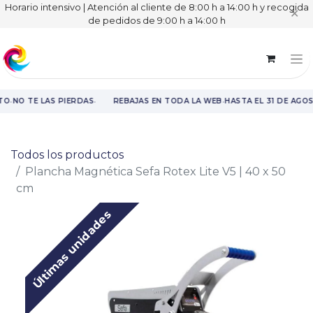
Horario intensivo | Atención al cliente de 8:00 h a 14:00 h y recogida
✕
de pedidos de 9:00 h a 14:00 h
·
·
·
TO
NO TE LAS PIERDAS
REBAJAS EN TODA LA WEB
HASTA EL 31 DE AGO
Rebajas en toda la web hasta el 31 de agosto.
Todos los productos
Plancha Magnética Sefa Rotex Lite V5 | 40 x 50
cm
Últimas unidades