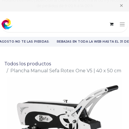
Horario intensivo | Atención al cliente de 8:00 h a 14:00 h y recogida
✕
de pedidos de 9:00 h a 14:00 h
·
·
·
 AGOSTO
NO TE LAS PIERDAS
REBAJAS EN TODA LA WEB
HASTA EL 31 D
Rebajas en toda la web hasta el 31 de agosto.
Todos los productos
Plancha Manual Sefa Rotex One V5 | 40 x 50 cm