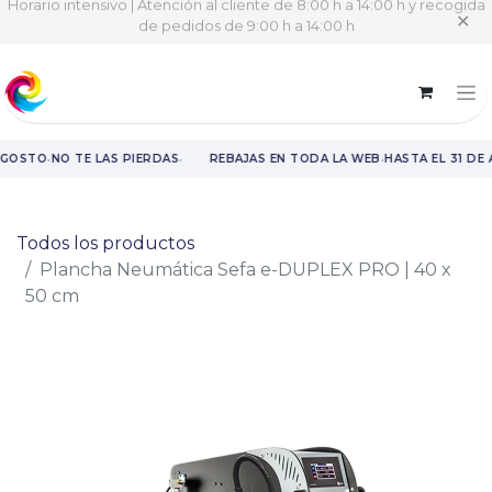
Horario intensivo | Atención al cliente de 8:00 h a 14:00 h y recogida
✕
de pedidos de 9:00 h a 14:00 h
·
·
·
AGOSTO
NO TE LAS PIERDAS
REBAJAS EN TODA LA WEB
HASTA EL 31 DE
Rebajas en toda la web hasta el 31 de agosto.
Todos los productos
Plancha Neumática Sefa e-DUPLEX PRO | 40 x
50 cm