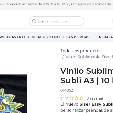
ivo | Atención al cliente de 8:00 h a 14:00 h y recogida de pedidos de 9
logo
Vuelta al cole
·
·
·
WEB
HASTA EL 31 DE AGOSTO
NO TE LAS PIERDAS
REBAJAS
Todos los productos
Vinilo Sublimable Siser 
Vinilo Subli
Subli A3 | 10
014852
(0 reseña)
El nuevo
Siser Easy Subl
personalizar prendas de a