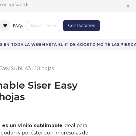
✕
:00 h a 14:00 h
Iniciar sesión
Contáctanos
FAQs
·
·
 EN TODA LA WEB
HASTA EL 31 DE AGOSTO
NO TE LAS PIERDAS
Easy Subli A3 | 10 hojas
mable Siser Easy
 hojas
i es un vinilo sublimable
ideal para
lgodón y poliéster con impresoras de