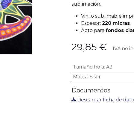
sublimación.
Vinilo sublimable imp
Espesor:
220 micras
.
Apto para
fondos cla
29,85
€
IVA no in
Tamaño hoja
:
A3
Marca
:
Siser
Documentos
Descargar ficha de dato