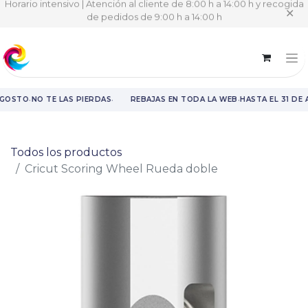
Horario intensivo | Atención al cliente de 8:00 h a 14:00 h y recogida
✕
de pedidos de 9:00 h a 14:00 h
·
·
·
AGOSTO
NO TE LAS PIERDAS
REBAJAS EN TODA LA WEB
HASTA EL 31 DE
Rebajas en toda la web hasta el 31 de agosto.
Todos los productos
Cricut Scoring Wheel Rueda doble