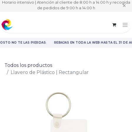
Horario intensivo | Atención al cliente de 8:00 h a 14:00 h y recogida
✕
de pedidos de 9:00 h a 14:00 h
·
·
·
GOSTO
NO TE LAS PIERDAS
REBAJAS EN TODA LA WEB
HASTA EL 31 DE 
Rebajas en toda la web hasta el 31 de agosto.
Todos los productos
Llavero de Plástico | Rectangular