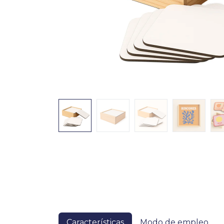
Características
Modo de empleo