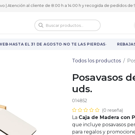
ivo | Atención al cliente de 8:00 h a 14:00 h y recogida de pedidos de 9
logo
Vuelta al cole
·
·
·
WEB
HASTA EL 31 DE AGOSTO
NO TE LAS PIERDAS
REBAJAS
Todos los productos
Pos
Posavasos de
uds.
014852
(0 reseña)
La
Caja de Madera con 
que incluye posavasos per
para regalos y promocione