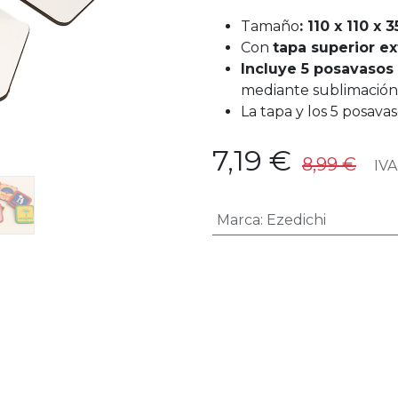
Tamaño
: 110 x 110 x
Con
tapa superior ex
Incluye 5 posavasos
mediante sublimación
La tapa y los 5 posava
7,19
€
8,99
€
IVA 
Marca
:
Ezedichi