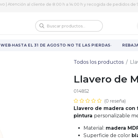
ivo | Atención al cliente de 8:00 h a 14:00 h y recogida de pedidos de 9
logo
Vuelta al cole
·
·
·
WEB
HASTA EL 31 DE AGOSTO
NO TE LAS PIERDAS
REBAJAS
Todos los productos
Lla
Llavero de M
014852
(0 reseña)
Llavero de madera con 
pintura
personalizable m
Material:
madera MD
Superficie de color
bl