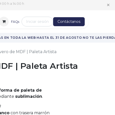
✕
:00 h a 14:00 h
Iniciar sesión
Contáctanos
FAQs
·
·
 EN TODA LA WEB
HASTA EL 31 DE AGOSTO
NO TE LAS PIERDA
vero de MDF | Paleta Artista
DF | Paleta Artista
forma de paleta de
ediante
sublimación
.
F
anco
con trasera marrón