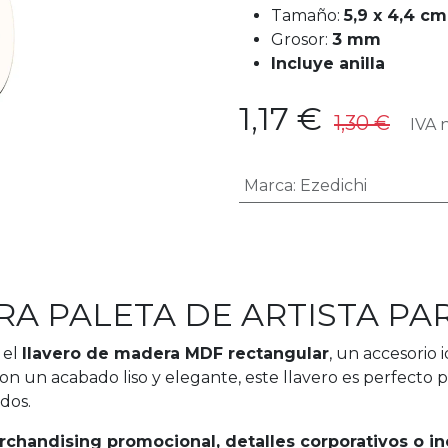
Tamaño:
5,9 x 4,4 cm
Grosor:
3 mm
Incluye anilla
1,17
€
1,30
€
IVA n
Marca
:
Ezedichi
A PALETA DE ARTISTA PA
 el
llavero de madera MDF rectangular
, un accesorio
Con un acabado liso y elegante, este llavero es perfecto 
dos.
erchandising promocional, detalles corporativos o