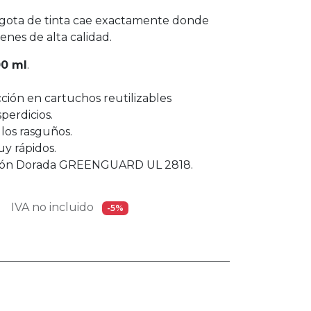
a gota de tinta cae exactamente donde
enes de alta calidad.
00 ml
.
ción en cartuchos reutilizables
erdicios.
 los rasguños.
y rápidos.
cación Dorada GREENGUARD UL 2818.
IVA no incluido
-5%