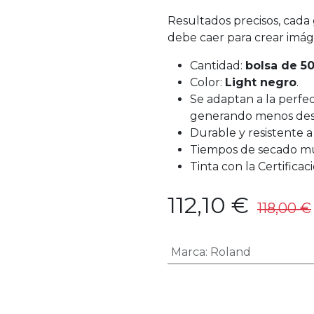
Resultados precisos, cad
debe caer para crear imág
Cantidad:
bolsa de 5
Color:
Light negro
.
Se adaptan a la perfec
generando menos desp
Durable y resistente a
Tiempos de secado mu
Tinta con la Certifi
112,10
€
118,00
€
Marca
:
Roland