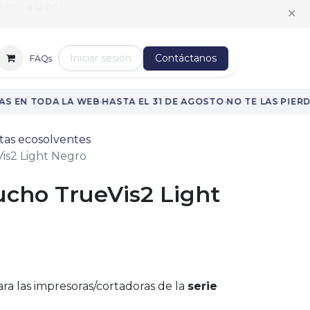
:00 h a 14:00 h
✕
Iniciar sesión
Contáctanos
FAQs
·
·
S EN TODA LA WEB
HASTA EL 31 DE AGOSTO
NO TE LAS PIERD
tas ecosolventes
is2 Light Negro
ucho TrueVis2 Light
ra las impresoras/cortadoras de la
serie