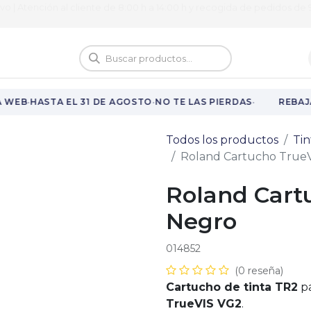
ivo | Atención al cliente de 8:00 h a 14:00 h y recogida de pedidos de 9
logo
Vuelta al cole
·
·
·
 WEB
HASTA EL 31 DE AGOSTO
NO TE LAS PIERDAS
REBAJA
Todos los productos
Tin
Roland Cartucho TrueV
Roland Cart
Negro
014852
(0 reseña)
Cartucho de tinta TR2
pa
TrueVIS VG2
.