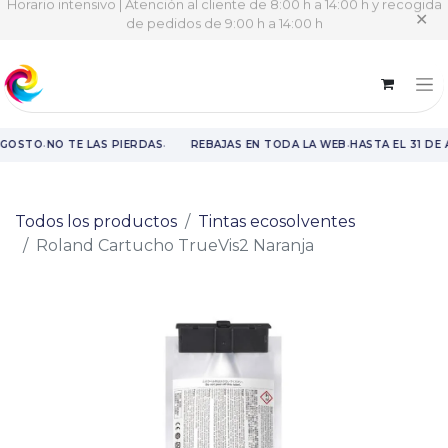
Horario intensivo | Atención al cliente de 8:00 h a 14:00 h y recogida
✕
de pedidos de 9:00 h a 14:00 h
·
·
·
AGOSTO
NO TE LAS PIERDAS
REBAJAS EN TODA LA WEB
HASTA EL 31 DE
Rebajas en toda la web hasta el 31 de agosto.
Todos los productos
Tintas ecosolventes
Roland Cartucho TrueVis2 Naranja