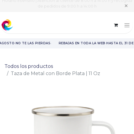
Horario intensivo | Atención al cliente de 8:00 h a 14:00 h y recogida
✕
de pedidos de 9:00 h a 14:00 h
·
·
·
 AGOSTO
NO TE LAS PIERDAS
REBAJAS EN TODA LA WEB
HASTA EL 31 D
Rebajas en toda la web hasta el 31 de agosto.
Todos los productos
Taza de Metal con Borde Plata | 11 Oz