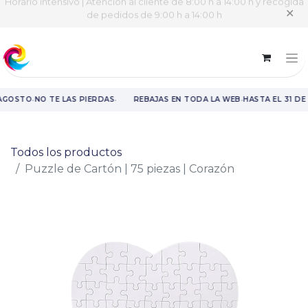
Horario intensivo | Atención al cliente de 8:00 h a 14:00 h y recogida
✕
de pedidos de 9:00 h a 14:00 h
·
·
·
 AGOSTO
NO TE LAS PIERDAS
REBAJAS EN TODA LA WEB
HASTA EL 31 DE
Rebajas en toda la web hasta el 31 de agosto.
Todos los productos
Puzzle de Cartón | 75 piezas | Corazón