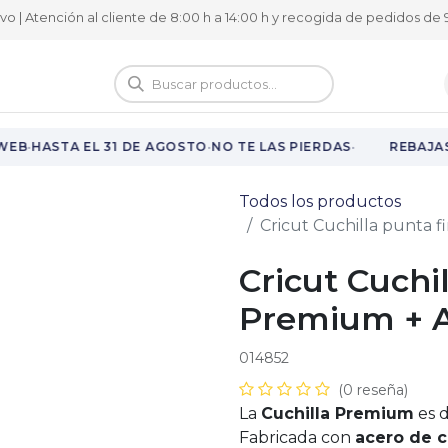
ivo | Atención al cliente de 8:00 h a 14:00 h y recogida de pedidos de 9
logo
Vuelta al cole
·
·
·
EB
HASTA EL 31 DE AGOSTO
NO TE LAS PIERDAS
REBAJAS 
Todos los productos
Cricut Cuchilla punta 
Cricut Cuchi
Premium + 
014852
(0 reseña)
La
Cuchilla Premium
es 
Fabricada con
acero de 