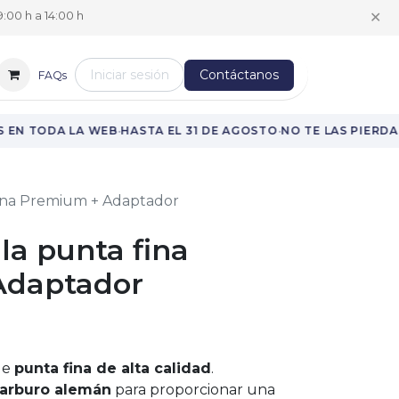
✕
:00 h a 14:00 h
Iniciar sesión
Contáctanos
FAQs
·
·
EN TODA LA WEB
HASTA EL 31 DE AGOSTO
NO TE LAS PIERDAS
fina Premium + Adaptador
lla punta fina
Adaptador
de
punta fina de alta calidad
.
carburo alemán
para proporcionar una