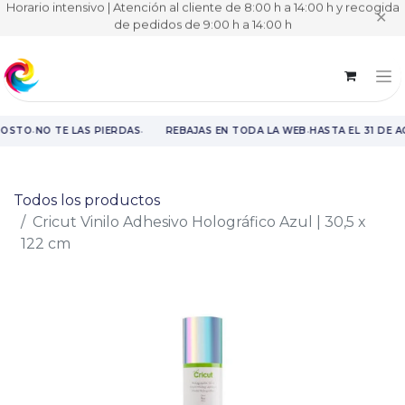
Horario intensivo | Atención al cliente de 8:00 h a 14:00 h y recogida
✕
de pedidos de 9:00 h a 14:00 h
·
·
·
GOSTO
NO TE LAS PIERDAS
REBAJAS EN TODA LA WEB
HASTA EL 31 DE 
Rebajas en toda la web hasta el 31 de agosto.
Todos los productos
Cricut Vinilo Adhesivo Holográfico Azul | 30,5 x
122 cm