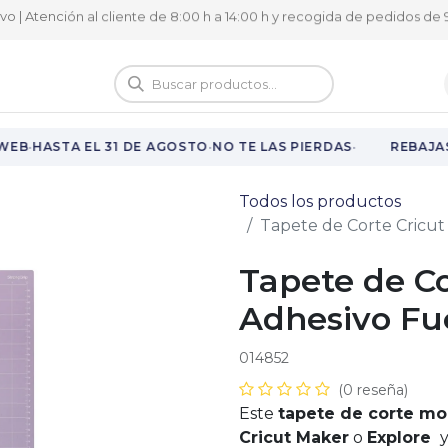
ivo | Atención al cliente de 8:00 h a 14:00 h y recogida de pedidos de 9
logo
Vuelta al cole
·
·
·
EB
HASTA EL 31 DE AGOSTO
NO TE LAS PIERDAS
REBAJAS 
Todos los productos
Tapete de Corte Cricut
Tapete de Co
Adhesivo Fue
014852
(0 reseña)
Este
tapete de corte m
Cricut Maker
o
Explore
y