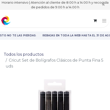
Horario intensivo | Atención al cliente de 8:00 h a 14:00 h y recogida
✕
de pedidos de 9:00 h a 14:00 h
·
·
·
OSTO
NO TE LAS PIERDAS
REBAJAS EN TODA LA WEB
HASTA EL 31 DE AG
Rebajas en toda la web hasta el 31 de agosto.
Todos los productos
Cricut Set de Bolígrafos Clásicos de Punta Fina 5
uds