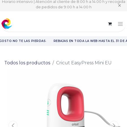
Horario intensivo | Atención al cliente de 8:00 h a 14:00 h y recogida
✕
de pedidos de 9:00 h a 14:00 h
·
·
·
AGOSTO
NO TE LAS PIERDAS
REBAJAS EN TODA LA WEB
HASTA EL 31 DE
Rebajas en toda la web hasta el 31 de agosto.
Todos los productos
Cricut EasyPress Mini EU