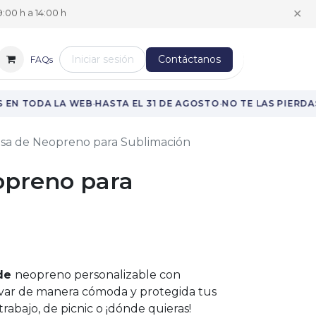
✕
:00 h a 14:00 h
Iniciar sesión
Contáctanos
FAQs
·
·
·
EN TODA LA WEB
HASTA EL 31 DE AGOSTO
NO TE LAS PIERDAS
lsa de Neopreno para Sublimación
opreno para
 de
neopreno personalizable con
levar de manera cómoda y protegida tus
trabajo, de picnic o ¡dónde quieras!