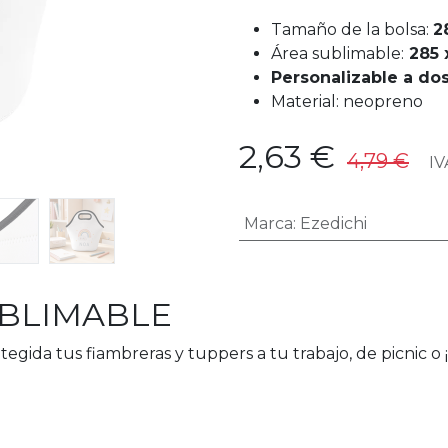
Tamaño de la bolsa:
2
Área sublimable:
285 
Personalizable a dos
Material: neopreno
2,63
€
4,79
€
IVA
Marca
:
Ezedichi
UBLIMABLE
egida tus fiambreras y tuppers a tu trabajo, de picnic o 