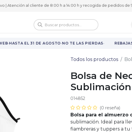
ivo | Atención al cliente de 8:00 h a 14:00 h y recogida de pedidos de 9
logo
Vuelta al cole
·
·
·
EB
HASTA EL 31 DE AGOSTO
NO TE LAS PIERDAS
REBAJAS 
Todos los productos
Bo
Bolsa de Ne
Sublimación
014852
(0 reseña)
Bolsa para el almuerzo
sublimación. Ideal para l
fiambreras y tuppers a tu 