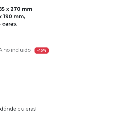
85 x 270 mm
x 190 mm,
 caras.
 no incluido
-45%
¡dónde quieras!