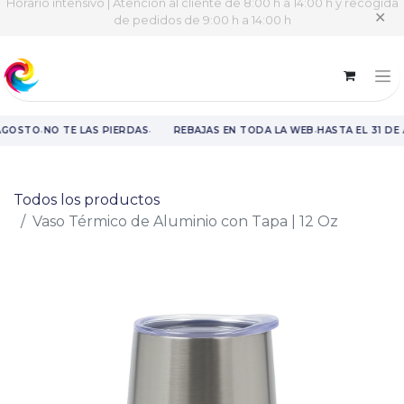
Horario intensivo | Atención al cliente de 8:00 h a 14:00 h y recogida
✕
de pedidos de 9:00 h a 14:00 h
·
·
·
AGOSTO
NO TE LAS PIERDAS
REBAJAS EN TODA LA WEB
HASTA EL 31 DE
Rebajas en toda la web hasta el 31 de agosto.
Todos los productos
Vaso Térmico de Aluminio con Tapa | 12 Oz