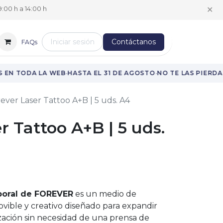
✕
:00 h a 14:00 h
Iniciar sesión
Contáctanos
FAQs
·
·
EN TODA LA WEB
HASTA EL 31 DE AGOSTO
NO TE LAS PIERDAS
ever Laser Tattoo A+B | 5 uds. A4
r Tattoo A+B | 5 uds.
poral de FOREVER
es un medio de
movible y creativo diseñado para expandir
ización sin necesidad de una prensa de