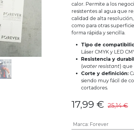
calor. Permite a los negoc
resistentes al agua que r
calidad de alta resolución,
como para otras superficies
forma rápida y sencilla.
Tipo de compatibili
Láser CMYK y LED CMY
Resistencia y durabi
(
water resistant
) que 
Corte y definición:
Ca
siendo muy fácil de co
cortadores.
17,99
€
25,14
€
I
Marca
:
Forever