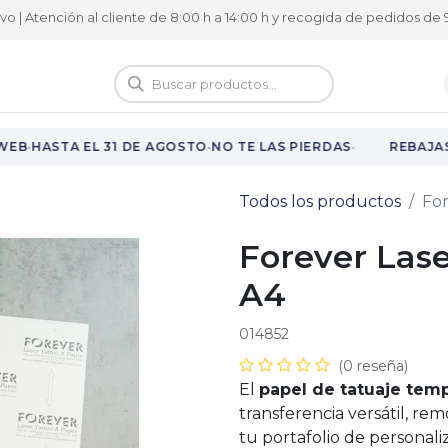
ivo | Atención al cliente de 8:00 h a 14:00 h y recogida de pedidos de 9
logo
Vuelta al cole
·
·
·
EB
HASTA EL 31 DE AGOSTO
NO TE LAS PIERDAS
REBAJAS 
Todos los productos
For
Forever Lase
A4
014852
(0 reseña)
El
papel de tatuaje tem
transferencia versátil, re
tu portafolio de personal